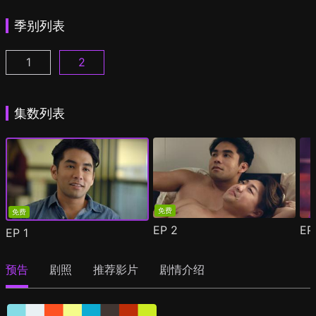
季别列表
1
2
你交友了没 第1季第1集
你交友了没 第2季第1集
(
)
(
)
集数列表
免费
免费
EP
2
E
EP
1
预告
剧照
推荐影片
剧情介绍