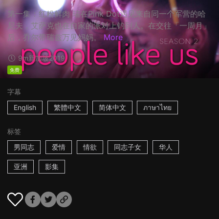
第一集：红粉鲜肉 瑞在Pink Dot遇见来自同一个军营的哈
尼夫，艾萨克也在自家的派对上钓到人。在交往「一周月」
后，乔尔带瑞兹万见妈妈。
More
9m
新加坡
2019
免费
字幕
English
繁體中文
简体中文
ภาษาไทย
标签
男同志
爱情
情欲
同志子女
华人
亚洲
影集