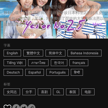
《拉小手》系列全新篇章甜蜜登场，人气帅T李缇娜再度诠
释贴心暖T！担任摄影师的琵娃和开设日本料理店的好友皮
皮共租一间套房，某日，对面搬来了琵娃的大学学妹法恩以
及她始终忘不了的前女友小苹，面对交了新男友且...
More
1h44m
泰国
2015
字幕
English
繁體中文
简体中文
Bahasa Indonesia
Tiếng Việt
ภาษาไทย
한국어
français
Deutsch
Español
Português
हिन्दी
标签
女同志
分手
喜剧
GL
泰国
电影