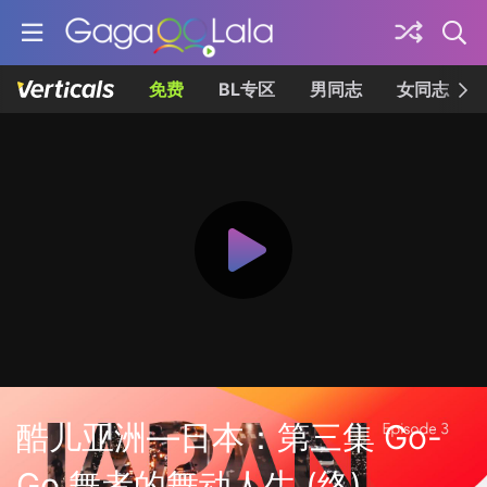
免费
BL专区
男同志
女同志
酷儿亚洲—日本：第三集 Go-
Go 舞者的舞动人生 (终)