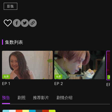
影集
集数列表
免费
免费
免
EP
1
EP
2
E
预告
剧照
推荐影片
剧情介绍