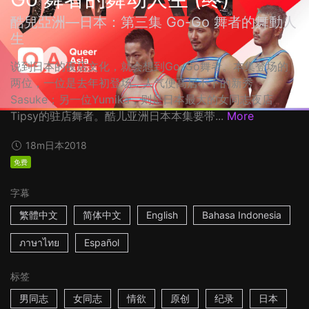
酷兒亞洲—日本：第三集 Go-Go 舞者的舞動人
生
说到日本的夜店文化，就会想到Go-Go舞者。本集登场的
两位，一位是去年初登场，人气便高居不下的新秀
Sasuke；另一位Yumika，则是日本最大的女同志夜店
Tipsy的驻店舞者。酷儿亚洲日本本集要带...
More
18m
日本
2018
免费
字幕
繁體中文
简体中文
English
Bahasa Indonesia
ภาษาไทย
Español
标签
男同志
女同志
情欲
原创
纪录
日本