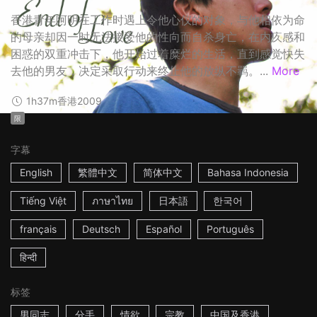
香港青年阿明在工作时遇上令他心仪的对象，与他相依为命
的母亲却因一时无法接受他的性向而自杀身亡，在内疚感和
困惑的双重冲击下，他开始过着糜烂的生活，直到感觉快失
去他的男友，决定采取行动来终止他的放纵不羁。...
More
1h37m
香港
2009
限
字幕
English
繁體中文
简体中文
Bahasa Indonesia
Tiếng Việt
ภาษาไทย
日本語
한국어
français
Deutsch
Español
Português
हिन्दी
标签
男同志
分手
情欲
宗教
中国及香港