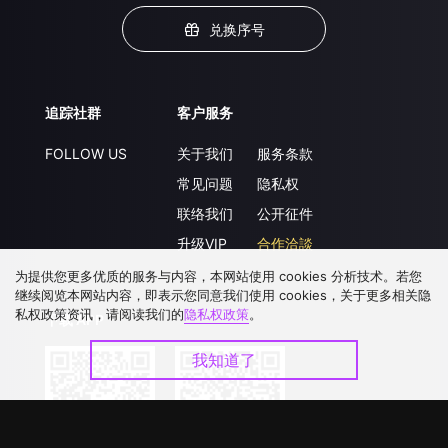
兑换序号
追踪社群
客户服务
FOLLOW US
关于我们
服务条款
常见问题
隐私权
联络我们
公开征件
升级VIP
合作洽談
为提供您更多优质的服务与内容，本网站使用 cookies 分析技术。若您
继续阅览本网站内容，即表示您同意我们使用 cookies，关于更多相关隐
私权政策资讯，请阅读我们的
隐私权政策
。
下载 APP
我知道了