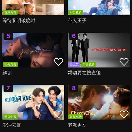
首集免费
部分免费
等待黎明破晓时
仆人王子
部分免费
新上架
部分免费
解垢
親吻要在搜查後
部分免费
首集免费
爱冲云霄
老派男友