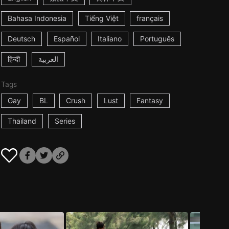
Bahasa Indonesia
Tiếng Việt
français
Deutsch
Español
Italiano
Português
हिन्दी
العربية
Tags
Gay
BL
Crush
Lust
Fantasy
Thailand
Series