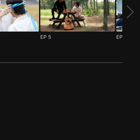
EP
5
EP
6