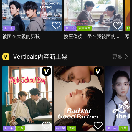
新上架
新上架
首集免費
部
被困在大阪的男孩
換座位後，坐在我後面的男生好像喜歡我
寒
Verticals內容新上架
更多
新上架
免費
新上架
免費
新上架
免費