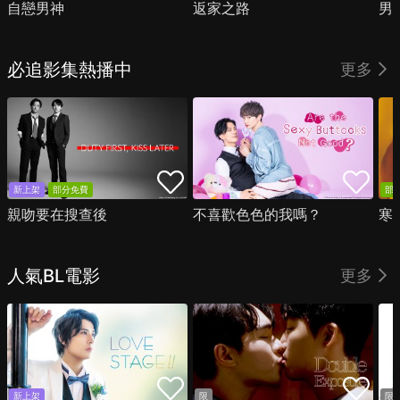
自戀男神
返家之路
男
必追影集熱播中
更多
新上架
部分免費
部
親吻要在搜查後
不喜歡色色的我嗎？
寒
人氣BL電影
更多
新上架
限
限