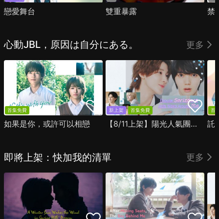
戀愛舞台
雙重暴露
禁
心動JBL，原因は自分にある。
更多
首集免費
新上架
首集免費
首
如果是你，或許可以相戀
【8/11上架】陽光人氣團中的芹澤，在我面前卻有點不對勁
託
即將上架：快加我的清單
更多