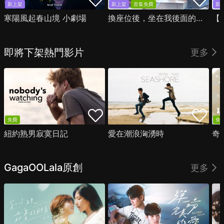
新上架
新上架
首集免費
新
寒陽風起春山境 小劇場
換座位後，坐在我後面的男生好像喜歡我
即將下架熱門影片
更多
免費
免
紐約熟男寂寞日記
愛在潮浪洶湧時
奇
GagaOOLala原創
更多