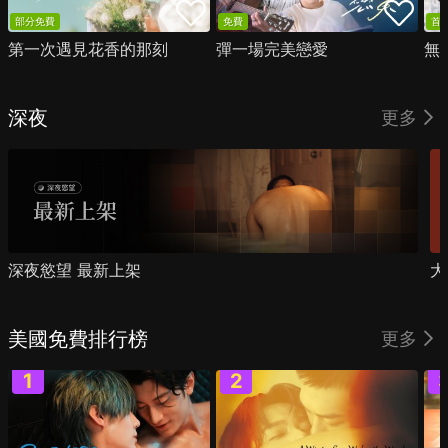
部分免費
免費
首
第一次遇見花香的那刻
彈一場完美戀愛
無
深夜
更多
深夜慾望 最新上架
大
美國免費排行榜
更多