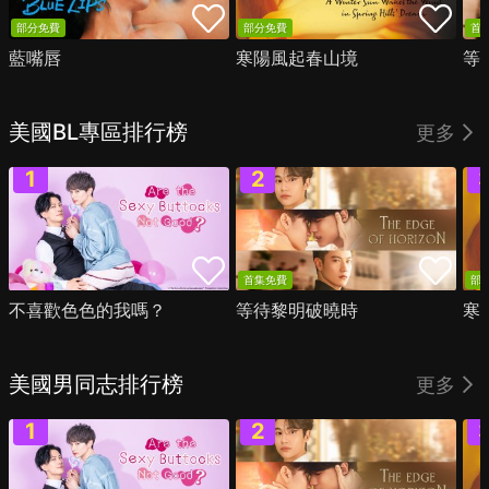
部分免費
部分免費
首
藍嘴唇
寒陽風起春山境
等
美國BL專區排行榜
更多
首集免費
部
不喜歡色色的我嗎？
等待黎明破曉時
寒
美國男同志排行榜
更多