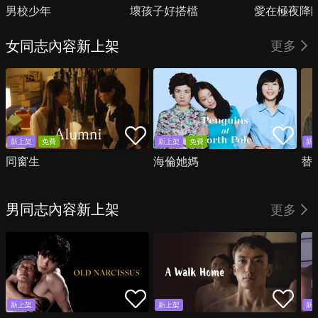
男校少年
壞孩子好搭檔
愛在極夜降
女同志內容新上架
更多
新上架
免費
新上架
免費
新
同窗生
海倫她媽
替
男同志內容新上架
更多
新上架
新上架
新